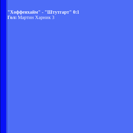
"Хоффенхайм" - "Штутгарт" 0:1
Гол:
Мартин Харник 3