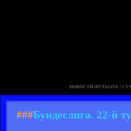
|
НОВОСТИ ФУТБОЛА
СТ
###
Бундеслига. 22-й т