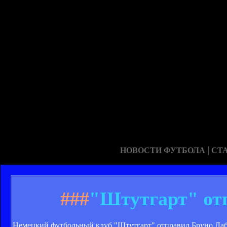
|
НОВОСТИ ФУТБОЛА
СТ
###
"Штутгарт" отп
Немецкий футбольный клуб "Штутгарт" отправил Бруно Лабба