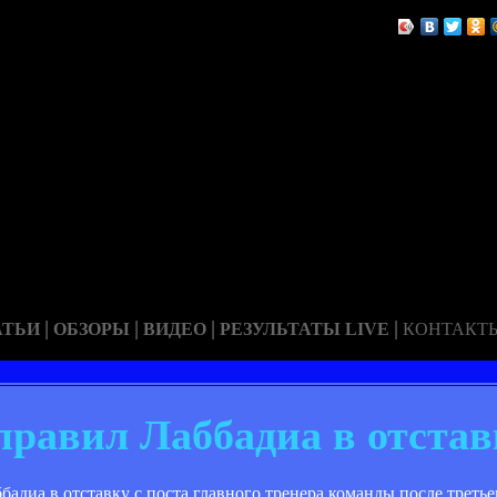
|
|
|
|
АТЬИ
ОБЗОРЫ
ВИДЕО
РЕЗУЛЬТАТЫ LIVE
КОНТАКТ
равил Лаббадиа в отстав
диа в отставку с поста главного тренера команды после третье